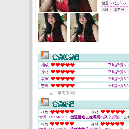
體重: 53 公斤(kg)
區域: 中南美洲
相貌
平均評價 5.0
身材
平均評價 5.0
表演
平均評價 5.0
態度
平均評價 5.0
註﹕最高值 5分
相貌
身材
會員[ LV7248762 ]
從逼捅進去從嘴捅出來
的評論：
去
相貌
身材