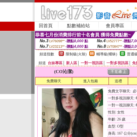
回首頁
點數補給站
會員專區
恭喜七月份消費排行前十名會員 獲得免費點數~
No.3
No.4
-贈點
8,000
點
-贈點
7,0
LV76098**
LV52777**
No.7
No.8
-贈點
4,000
點
-贈點
3,
LV23213**
LV70847**
頻道指數
限制級(火辣)
輔導級(曖昧)
普通級
頻道
台妹專區
│
新人區
│
一對一視訊區
│
一對多視訊區
│
免
(CO沁潔)
免費聊天
進入包廂
送禮
免費文字聊天: 
一對多視訊聊天: 每
一對一視訊聊天: 每
性別: 女性
年齡: 26 歲
血型: O型
身高: 167 公分(cm