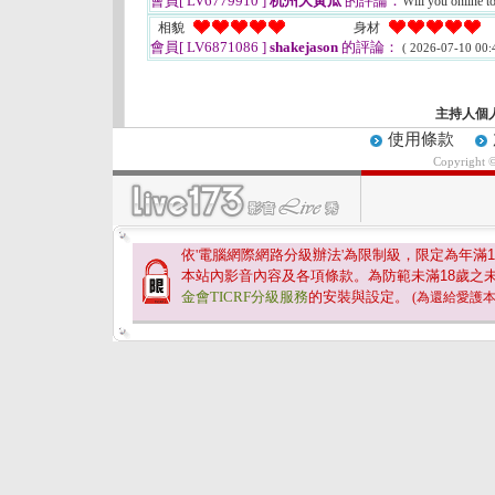
會員[ LV6779910 ]
杭州大黃瓜
的評論：
Will you online 
相貌
身材
會員[ LV6871086 ]
shakejason
的評論：
( 2026-07-10 00:
主持人個
使用條款
Copyright 
依'電腦網際網路分級辦法'為限制級，限定為年滿
1
本站內影音內容及各項條款。為防範未滿
18
歲之
金會TICRF分級服務
的安裝與設定。
(為還給愛護