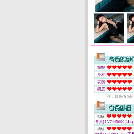
相貌
身材
表演
態度
註﹕最高值 5分
相貌
會員[ LV7445690 ]
Jay
相貌