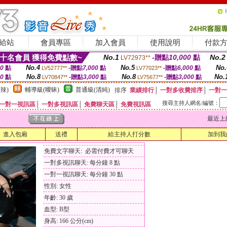
給站
會員專區
加入會員
使用說明
付款
十名會員 獲得免費點數~
No.1
-贈點
10,000
點
No.2
LV72973**
No.4
No.5
No.
00
點
-贈點
7,000
點
-贈點
6,000
點
LV52777**
LV77023**
No.8
No.8
No.
00
點
-贈點
3,000
點
-贈點
3,000
點
LV70847**
LV75677**
辣)
輔導級(曖昧)
普通級(清純)
排序
業績排行
│
一對多收費排序
│
一對一
搜尋主持人網名/編號：
一對一視訊區
│
一對多視訊區
│
免費聊天區
│
免費視訊區
最近上線時間
進入包廂
送禮
給主持人打分數
加到我
免費文字聊天: 必需付費才可聊天
一對多視訊聊天: 每分鐘 8 點
一對一視訊聊天: 每分鐘 30 點
性別: 女性
年齡: 30 歲
血型: B型
身高: 166 公分(cm)