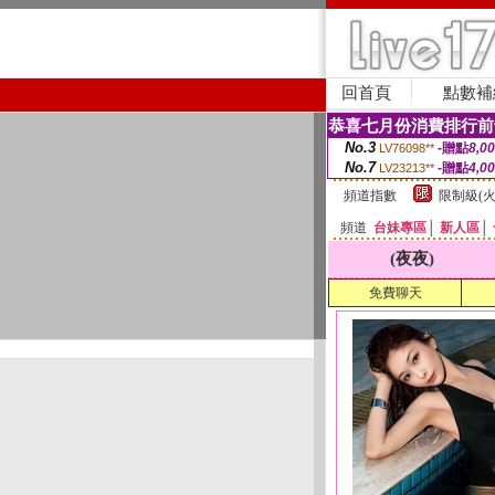
回首頁
點數補
恭喜七月份消費排行前
No.3
-贈點
8,0
LV76098**
No.7
-贈點
4,0
LV23213**
頻道指數
限制級(火
頻道
台妹專區
│
新人區
│
(夜夜)
免費聊天