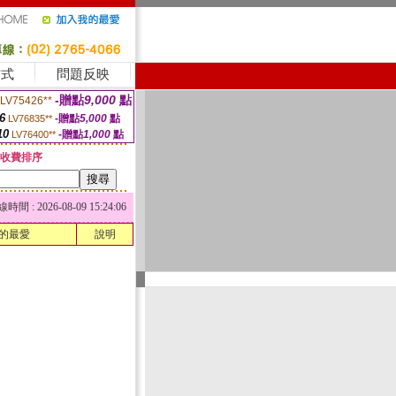
方式
問題反映
-贈點
9,000
點
LV75426**
6
-贈點
5,000
點
LV76835**
10
-贈點
1,000
點
LV76400**
收費排序
 : 2026-08-09 15:24:06
的最愛
說明