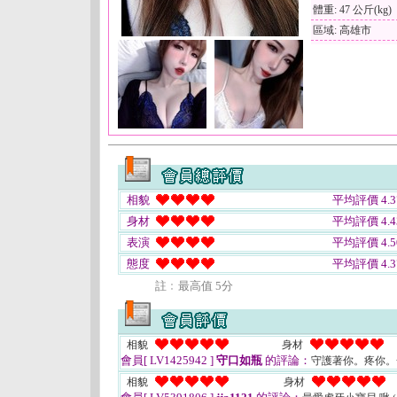
體重: 47 公斤(kg)
區域: 高雄市
相貌
平均評價 4.3
身材
平均評價 4.4
表演
平均評價 4.5
態度
平均評價 4.3
註﹕最高值 5分
相貌
身材
會員[ LV1425942 ]
守口如瓶
的評論：
守護著你。疼你
相貌
身材