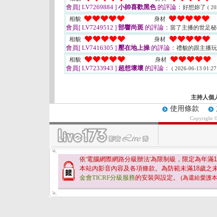
會員[ LV7269884 ]
小帥喜歡黑色
的評論：
好想妳了
( 20
相貌
身材
會員[ LV7249512 ]
部響尚斑
的評論：
當了主播的世足秘
相貌
身材
會員[ LV7416305 ]
壓在地上操
的評論：
禮貌的跟主播玩
相貌
身材
會員[ LV7233943 ]
超想壞壞
的評論：
( 2026-06-13 01:27
主持人個
使用條款
Copyright 
依'電腦網際網路分級辦法'為限制級，限定為年滿
1
本站內影音內容及各項條款。為防範未滿
18
歲之
金會TICRF分級服務
的安裝與設定。
(為還給愛護