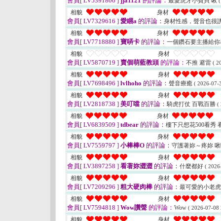
會員[ LV5391806 ]
jja1121
的評論：
最愛虎牙小寶貝 啾
(
相貌
身材
會員[ LV7329616 ]
愛睏a
的評論：
身材性感，聲音也很
相貌
身材
會員[ LV7718880 ]
寶哢卡
的評論：
一個鑽石要主播給你
相貌
身材
會員[ LV5870719 ]
賣個萌藍教頭
的評論：
不推 避雷
( 2
相貌
身材
會員[ LV7698496 ]
lvlhoho
的評論：
聲音療癒
( 2026-07-3
相貌
身材
會員[ LV2818738 ]
美叮噹
的評論：
騎虎打仗 百戰百勝
(
相貌
身材
會員[ LV6839509 ]
tdbear
的評論：
樓下只想花500看秀
相貌
身材
會員[ LV7559797 ]
小棒棒O
的評論：
守護著妳～疼妳 
相貌
身材
會員[ LV3897258 ]
看著妳澀澀
的評論：
什麼都好
( 2026
相貌
身材
會員[ LV7209296 ]
粗大硬肉棒
的評論：
最可愛的小老
相貌
身材
會員[ LV7594818 ]
Wow讚聲
的評論：
Wow
( 2026-07-08 
相貌
身材