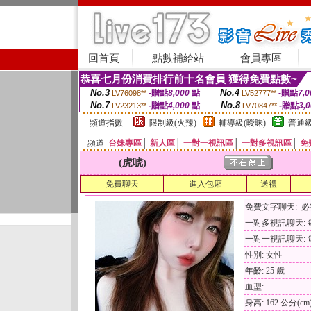
回首頁
點數補給站
會員專區
恭喜七月份消費排行前十名會員 獲得免費點數~
No.3
No.4
-贈點
8,000
點
-贈點
7,0
LV76098**
LV52777**
No.7
No.8
-贈點
4,000
點
-贈點
3,
LV23213**
LV70847**
頻道指數
限制級(火辣)
輔導級(曖昧)
普通級
頻道
台妹專區
│
新人區
│
一對一視訊區
│
一對多視訊區
│
免
(虎唬)
免費聊天
進入包廂
送禮
免費文字聊天: 
一對多視訊聊天: 每
一對一視訊聊天: 每
性別: 女性
年齡: 25 歲
血型:
身高: 162 公分(cm