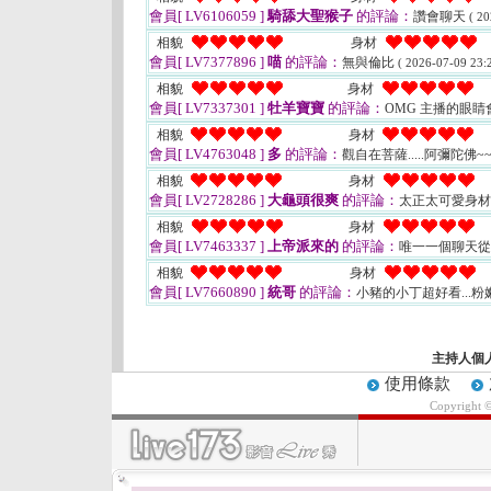
會員[ LV6106059 ]
騎舔大聖猴子
的評論：
讚會聊天
( 20
相貌
身材
會員[ LV7377896 ]
喵
的評論：
無與倫比
( 2026-07-09 23:2
相貌
身材
會員[ LV7337301 ]
牡羊寶寶
的評論：
OMG 主播的眼
相貌
身材
會員[ LV4763048 ]
多
的評論：
觀自在菩薩.....阿彌陀佛~
相貌
身材
會員[ LV2728286 ]
大龜頭很爽
的評論：
太正太可愛身
相貌
身材
會員[ LV7463337 ]
上帝派來的
的評論：
唯一一個聊天
相貌
身材
會員[ LV7660890 ]
統哥
的評論：
小豬的小丁超好看...
主持人個
使用條款
Copyright 