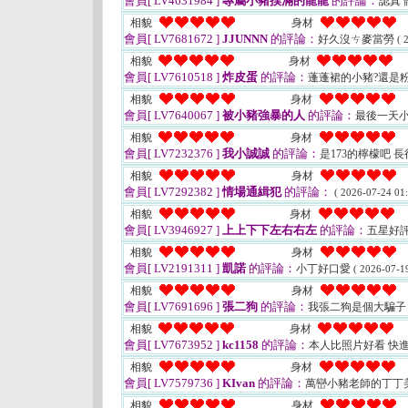
會員[ LV4631984 ]
專屬小豬撲滿的龍龍
的評論：
認真 
相貌
身材
會員[ LV7681672 ]
JJUNNN
的評論：
好久沒ㄘ麥當勞
( 
相貌
身材
會員[ LV7610518 ]
炸皮蛋
的評論：
蓬蓬裙的小豬?還是
相貌
身材
會員[ LV7640067 ]
被小豬強暴的人
的評論：
最後一天小
相貌
身材
會員[ LV7232376 ]
我小誠誠
的評論：
是173的檸檬吧 長
相貌
身材
會員[ LV7292382 ]
情場通緝犯
的評論：
( 2026-07-24 01:
相貌
身材
會員[ LV3946927 ]
上上下下左右右左
的評論：
五星好評
相貌
身材
會員[ LV2191311 ]
凱諾
的評論：
小丁好口愛
( 2026-07-19
相貌
身材
會員[ LV7691696 ]
張二狗
的評論：
我張二狗是個大騙
相貌
身材
會員[ LV7673952 ]
kc1158
的評論：
本人比照片好看 快
相貌
身材
會員[ LV7579736 ]
KIvan
的評論：
萬巒小豬老師的丁丁
相貌
身材