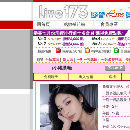
回首頁
點數補給站
會員專區
恭喜七月份消費排行前十名會員 獲得免費點數~
No.3
No.4
-贈點
8,000
點
-贈點
7,0
LV76098**
LV52777**
No.7
No.8
-贈點
4,000
點
-贈點
3,
LV23213**
LV70847**
頻道指數
限制級(火辣)
輔導級(曖昧)
普通級
頻道
台妹專區
│
新人區
│
一對一視訊區
│
一對多視訊區
│
免
(小豬撲滿)
免費聊天
進入包廂
送禮
免費文字聊天: 
一對多視訊聊天: 每
一對一視訊聊天: 每
性別: 女性
年齡: 25 歲
血型:
身高: 160 公分(cm