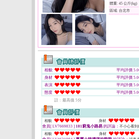
體重: 45 公斤(kg)
區域: 台北市
相貌
平均評價 5.0
身材
平均評價 5.0
表演
平均評價 5.0
態度
平均評價 5.0
註﹕最高值 5分
相貌
身材
會員[ LV7669833 ]
181窮鬼小路易
的評論：
不小心看到
相貌
身材