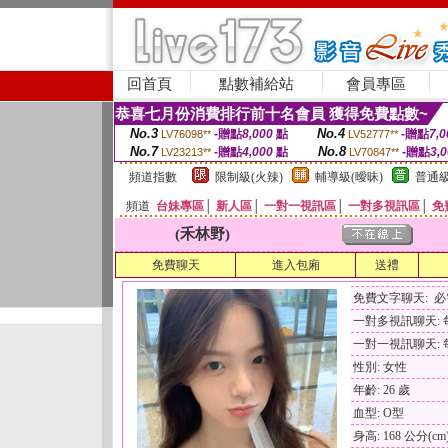
回首頁
點數補給站
會員專區
恭喜七月份消費排行前十名會員 獲得免費點數~
No.3
No.4
-贈點
8,000
點
-贈點
7,0
LV76098**
LV52777**
No.7
No.8
-贈點
4,000
點
-贈點
3,
LV23213**
LV70847**
頻道指數
限制級(火辣)
輔導級(曖昧)
普通級
頻道
台妹專區
│
新人區
│
一對一視訊區
│
一對多視訊區
│
免
(禾林野)
免費聊天
進入包廂
送禮
免費文字聊天: 
一對多視訊聊天: 每
一對一視訊聊天: 每
性別: 女性
年齡: 26 歲
血型: O型
身高: 168 公分(cm