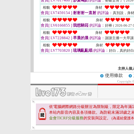
會員[ LV7617460 ]
炒愛喝奶
的評論：
衝破雲霄了
( 2026
相貌
身材
會員[ LV7459154 ]
射射射一直射
的評論：
真別說，身
相貌
身材
會員[ LV6166855 ]
我想騎菈
的評論：
好棒
( 2026-06-27 0
相貌
身材
會員[ LV7228842 ]
早晨的晨
的評論：
謝謝主播一大早
相貌
身材
會員[ LV7703820 ]
琉璃亂亂唱
的評論：
好白，真的好
主持人個
使用條款
Copyright 
依'電腦網際網路分級辦法'為限制級，限定為年滿
1
本站內影音內容及各項條款。為防範未滿
18
歲之
金會TICRF分級服務
的安裝與設定。
(為還給愛護