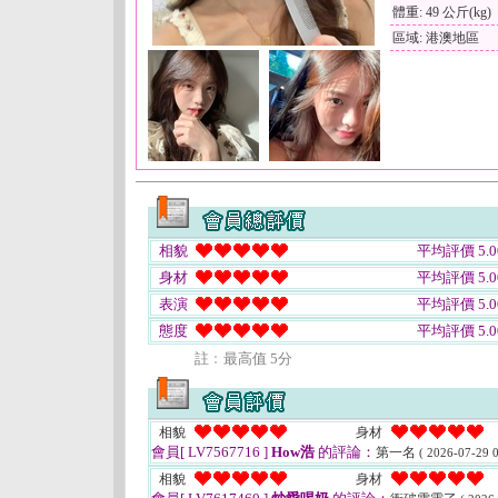
體重: 49 公斤(kg)
區域: 港澳地區
相貌
平均評價 5.0
身材
平均評價 5.0
表演
平均評價 5.0
態度
平均評價 5.0
註﹕最高值 5分
相貌
身材
會員[ LV7567716 ]
How浩
的評論：
第一名
( 2026-07-29 0
相貌
身材