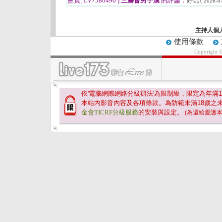
會員[ LV7580490 ]
三腳督男子漢
的評論：
好玩
( 2026-0
主持人個
使用條款
Copyright 
依'電腦網際網路分級辦法'為限制級，限定為年滿
1
本站內影音內容及各項條款。為防範未滿
18
歲之
金會TICRF分級服務
的安裝與設定。
(為還給愛護