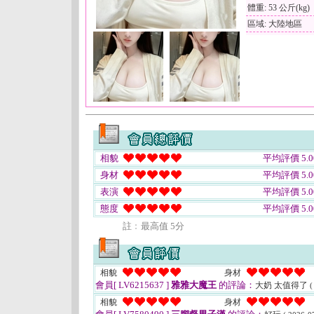
體重: 53 公斤(kg)
區域: 大陸地區
相貌
平均評價 5.0
身材
平均評價 5.0
表演
平均評價 5.0
態度
平均評價 5.0
註﹕最高值 5分
相貌
身材
會員[ LV6215637 ]
雅雅大魔王
的評論：
大奶 太值得了
(
相貌
身材