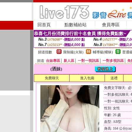
回首頁
點數補給站
會員專區
恭喜七月份消費排行前十名會員 獲得免費點數~
No.3
No.4
-贈點
8,000
點
-贈點
7,0
LV76098**
LV52777**
No.7
No.8
-贈點
4,000
點
-贈點
3,
LV23213**
LV70847**
頻道指數
限制級(火辣)
輔導級(曖昧)
普通級
頻道
台妹專區
│
新人區
│
一對一視訊區
│
一對多視訊區
│
免
(洒妹)
免費聊天
進入包廂
送禮
免費文字聊天: 
一對多視訊聊天: 每
一對一視訊聊天: 每
性別: 女性
年齡: 26 歲
血型: AB型
身高: 164 公分(cm