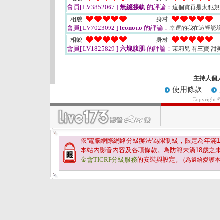
會員[ LV3852067 ]
無縫接軌
的評論：
這個實再是太犯規
相貌
身材
會員[ LV7023092 ]
leonotto
的評論：
幸運的我在這裡認
相貌
身材
會員[ LV1825829 ]
六塊腹肌
的評論：
茉莉兒 有三寶 甜
主持人個
使用條款
Copyright 
依'電腦網際網路分級辦法'為限制級，限定為年滿
1
本站內影音內容及各項條款。為防範未滿
18
歲之
金會TICRF分級服務
的安裝與設定。
(為還給愛護