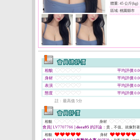
體重: 45 公斤(kg)
區域: 桃園縣市
相貌
平均評價 0.0
身材
平均評價 0.0
表演
平均評價 0.0
態度
平均評價 0.0
註﹕最高值 5分
相貌
身材
會員[ LV7707766 ]
dora95
的評論：
貴，不值。就像對
相貌
身材