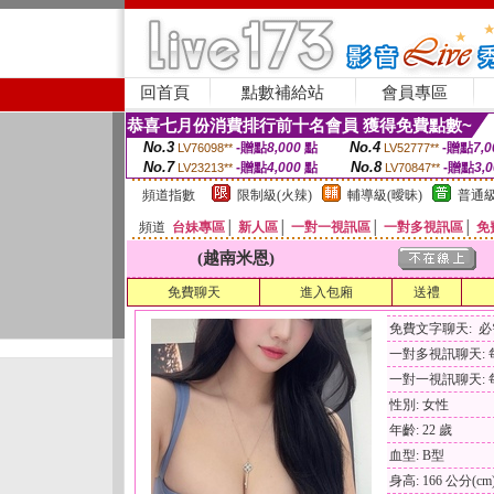
回首頁
點數補給站
會員專區
恭喜七月份消費排行前十名會員 獲得免費點數~
No.3
No.4
-贈點
8,000
點
-贈點
7,0
LV76098**
LV52777**
No.7
No.8
-贈點
4,000
點
-贈點
3,
LV23213**
LV70847**
頻道指數
限制級(火辣)
輔導級(曖昧)
普通級
頻道
台妹專區
│
新人區
│
一對一視訊區
│
一對多視訊區
│
免
(越南米恩)
免費聊天
進入包廂
送禮
免費文字聊天: 
一對多視訊聊天: 每
一對一視訊聊天: 每
性別: 女性
年齡: 22 歲
血型: B型
身高: 166 公分(cm