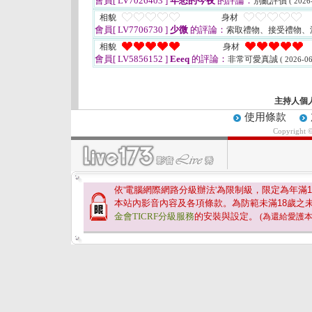
會員[ LV7026403 ]
年愁的今夜
的評論：
別亂評價
( 2026
相貌
身材
會員[ LV7706730 ]
少微
的評論：
索取禮物、接受禮物、
相貌
身材
會員[ LV5856152 ]
Eeeq
的評論：
非常可愛真誠
( 2026-06
主持人個
使用條款
Copyright 
依'電腦網際網路分級辦法'為限制級，限定為年滿
1
本站內影音內容及各項條款。為防範未滿
18
歲之
金會TICRF分級服務
的安裝與設定。
(為還給愛護