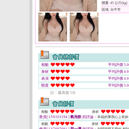
體重: 45 公斤(kg)
區域: 台中市
相貌
平均評價 5.0
身材
平均評價 4.9
表演
平均評價 4.9
態度
平均評價 5.0
註﹕最高值 5分
相貌
身材
會員[ LV6103194 ]
氣泡飲
的評論：
幸福的事我心上有妳
相貌
身材
會員[ LV7697981 ]
那一灘
的評論：