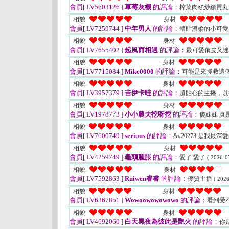
會員[ LV5603126 ]
草莓灰機
的評論：
榨菜肉絲炒麵貢丸湯
相貌
身材
會員[ LV7259744 ]
中年男人
的評論：
體貼溫柔的小可
相貌
身材
會員[ LV7655402 ]
起風而相遇
的評論：
最可愛俏皮又
相貌
身材
會員[ LV7715084 ]
Mike0000
的評論：
可能是來拯救這個
相貌
身材
會員[ LV3957379 ]
吉伊卡哇
的評論：
超貼心的主播，以
相貌
身材
會員[ LV1978773 ]
小小農夫挖呀挖
的評論：
傻妹妹 真
相貌
身材
會員[ LV7600749 ]
serious
的評論：
&#20273;是我最深
相貌
身材
會員[ LV4259749 ]
龜頭腫脹
的評論：
愛了 愛了
( 2026-0
相貌
身材
會員[ LV7592863 ]
Ruiwen睿睿
的評論：
優質主播
( 2026
相貌
身材
會員[ LV6367851 ]
Wowoowowowowo
的評論：
看到受
相貌
身材
會員[ LV4692060 ]
白天黑夜為彼此是艷火
的評論：
你