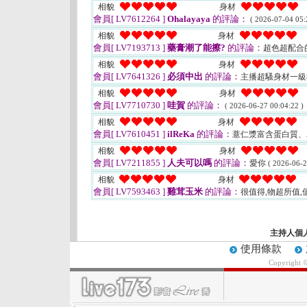
相貌
身材
會員[ LV7612264 ]
Ohalayaya
的評論：
( 2026-07-04 05:
相貌
身材
會員[ LV7193713 ]
藥膏潮了能擦?
的評論：
超色超配合
相貌
身材
會員[ LV7641326 ]
必須中出
的評論：
主播超騷身材一
相貌
身材
會員[ LV7710730 ]
哇賀
的評論：
( 2026-06-27 00:04:22 )
相貌
身材
會員[ LV7610451 ]
ilReKa
的評論：
薏仁漿富含蛋白質
相貌
身材
會員[ LV7211855 ]
人夫可以嗎
的評論：
愛你
( 2026-06-2
相貌
身材
會員[ LV7593463 ]
雞茸玉米
的評論：
很值得,物超所值
主持人個
使用條款
Copyright 