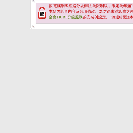
依'電腦網際網路分級辦法'為限制級，限定為年滿
1
本站內影音內容及各項條款。為防範未滿
18
歲之
金會TICRF分級服務
的安裝與設定。
(為還給愛護