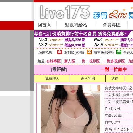
回首頁
點數補給站
會員專區
恭喜七月份消費排行前十名會員 獲得免費點數~
No.3
No.4
-贈點
8,000
點
-贈點
7,0
LV76098**
LV52777**
No.7
No.8
-贈點
4,000
點
-贈點
3,
LV23213**
LV70847**
頻道指數
限制級(火辣)
輔導級(曖昧)
普通級
頻道
台妹專區
│
新人區
│
一對一視訊區
│
一對多視訊區
│
免
(零距離)
一對一忙線中
免費聊天
進入包廂
送禮
免費文字聊天: 
一對多視訊聊天: 每
一對一視訊聊天: 每
性別: 女性
年齡: 26 歲
血型: O型
身高: 162 公分(cm