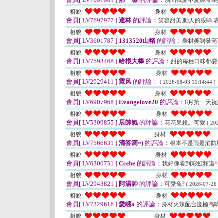
別問我愛不愛妳,都到底
相貌
身材
會員[ LV7697977 ]
達林
的評論：
笑容甜美,動人的眼眸,
相貌
身材
會員[ LV3601787 ]
1313520山豬
的評論：
身材美到發亮
相貌
身材
會員[ LV7593468 ]
哈根大棒
的評論：
甜的每種口味都
相貌
身材
會員[ LV2929411 ]
霖风
的評論：
( 2026-08-03 11:14:44 )
相貌
身材
會員[ LV6907968 ]
Evangelove20
的評論：
8月第一天
相貌
身材
會員[ LV5309855 ]
辰帥氣
的評論：
花花果賴。可愛
( 20
相貌
身材
會員[ LV7566631 ]
滴答滴=)
的評論：
根本不是雨是消防
相貌
身材
會員[ LV6300751 ]
Ccebe
的評論：
我好像看到彩虹頻道^
相貌
身材
會員[ LV2943821 ]
阿湯帥
的評論：
可愛兔?
( 2026-07-26 
相貌
身材
會員[ LV7329616 ]
愛睏a
的評論：
身材火辣配合度極高
相貌
身材