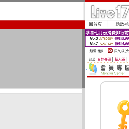
回首頁
點數補
恭喜七月份消費排行前
No.3
-贈點
8,0
LV76098**
No.7
-贈點
4,0
LV23213**
頻道指數
限制級(火
頻道
台妹專區
│
新人區
│